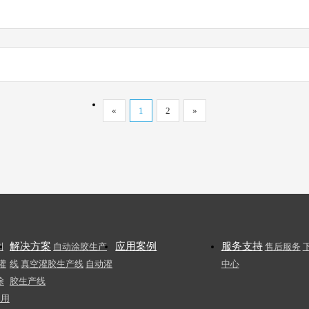
«
1
2
»
解决方案
应用案例
服务支持
列
自动涂胶生产
售后服务
灌
线
真空灌胶生产线
自动灌
中心
涂
胶生产线
常用