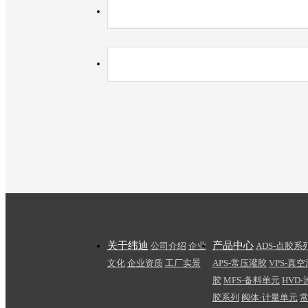
关于纬迪
产品中心
公司介绍
企业
ADS-点胶系
文化
企业资质
工厂实景
APS-常压灌胶
VPS-真空
胶
MFS-备料单元
HVD-
胶系列
阀体·计量单元