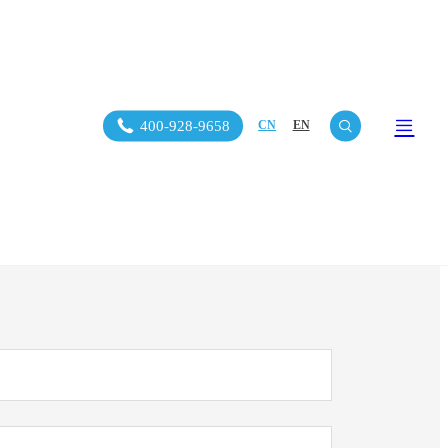
400-928-9658
CN
EN