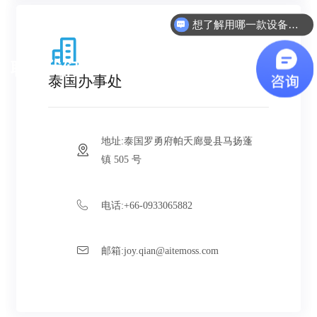
想了解用哪一款设备合适？
联系我们
泰国办事处
地址:泰国罗勇府帕夭廊曼县马扬蓬
镇 505 号
电话:+66-0933065882
邮箱:joy.qian@aitemoss.com