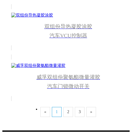
双组份导热凝胶涂胶
汽车VCU控制器
威孚双组份聚氨酯微量灌胶
汽车门锁微动开关
«
1
2
3
»