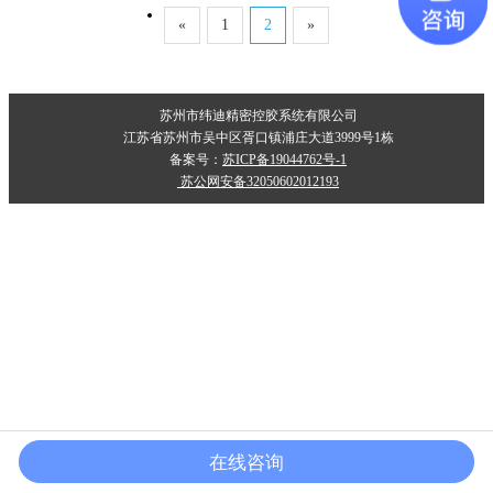
产品中心
«
1
2
»
苏州市纬迪精密控胶系统有限公司
江苏省苏州市吴中区胥口镇浦庄大道3999号1栋
备案号：
苏ICP备19044762号-1
苏公网安备32050602012193
在线咨询